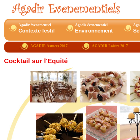
Agadir évenementiel
Agadir évenementiel
Agad
Contexte festif
Environnement
Se
AGADIR
Astuces 2017
AGADIR Loisirs 2017
Cocktail sur l'Equité