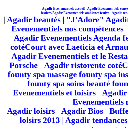
Agadir Evenementiels accueil
Agadir Evenementiels contex
|
festives/
Agadir Evenementiels ambiance festive
|
Agadir ten
|
Agadir beautés
| "J'Adore" Agadi
Evenementiels nos compétences
Agadir Evenementiels Agenda fe
cotéCourt avec Laeticia et Arna
Agadir Evenementiels et le Res
Porsche
|
Agadir ristorente coté
founty spa massage founty spa ins
founty spa soins beauté fou
Evenementiels et loisirs
|
Agadir 
Evenementiels 
Agadir loisirs
|
Agadir Bios
|
Buffe
loisirs 2013 | Agadir
tendances